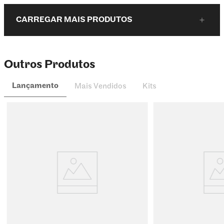
CARREGAR MAIS PRODUTOS
Outros Produtos
Lançamento
Mais Vendidos
Kits
,
,
,
,
e
r