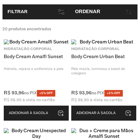
ORDENAR
FILTRAR
20
produtos encontrados
HIDRATAÇÃO CORPORAL
HIDRATAÇÃO CORPORAL
Body Cream Amalfi Sunset
Body Cream Urban Beat
Hidrata, repara e uniformiza a pele
Pele macia, luminosa e boost de
colágeno
R$
93
,
96
R$
93
,
96
no PIX
no PIX
+5% OFF
+5% OFF
R$
98
,
90
à vista no cartão
R$
98
,
90
à vista no cartão
ADICIONAR À SACOLA
ADICIONAR À SACOLA