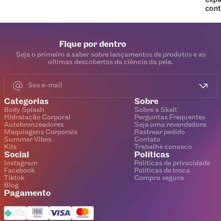
Fique por dentro
Seja o primeiro a saber sobre lançamentos de produtos e as
últimas descobertas da ciência da pele.
Categorias
Sobre
Body Splash
Sobre a Skelt
Hidratação Corporal
Perguntas Frequentes
Autobronzeadores
Seja uma revendedora
Maquiagens Corporais
Rastrear pedido
Summer Vibes
Contato
Kits
Trabalhe conosco
Social
Políticas
Instagram
Políticas de privacidade
Facebook
Políticas de troca
Tiktok
Compra segura
Blog
Pagamento