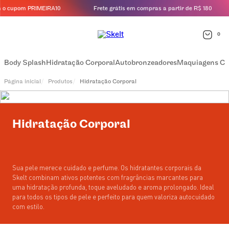
 cupom PRIMEIRA10
Frete grátis em compras a partir de R$ 180
0
Body Splash
Hidratação Corporal
Autobronzeadores
Maquiagens Co
Produtos
Hidratação Corporal
Hidratação Corporal
Sua pele merece cuidado e perfume. Os hidratantes corporais da
Skelt combinam ativos potentes com fragrâncias marcantes para
uma hidratação profunda, toque aveludado e aroma prolongado. Ideal
para todos os tipos de pele e perfeito para quem valoriza autocuidado
com estilo.