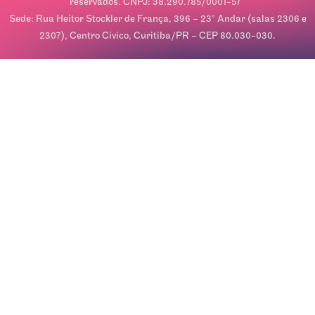
reservados. CNPJ: 38.290.785/0001-57
Sede: Rua Heitor Stockler de França, 396 – 23º Andar (salas 2306 e
2307), Centro Cívico, Curitiba/PR – CEP 80.030-030.