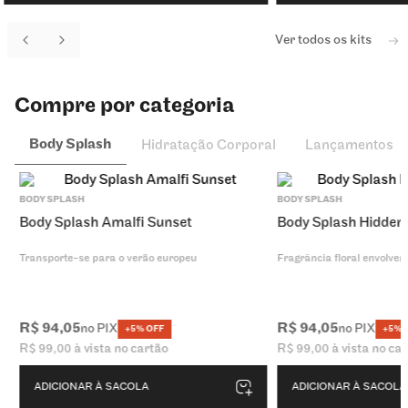
Ver todos os kits
Compre por categoria
Body Splash
Hidratação Corporal
Lançamentos
BODY SPLASH
BODY SPLASH
Body Splash Amalfi Sunset
Body Splash Hidden
Transporte-se para o verão europeu
Fragrância floral envolvent
R$
94
,
05
R$
94
,
05
no PIX
no PIX
+5% OFF
+5% 
R$
99
,
00
à vista no cartão
R$
99
,
00
à vista no ca
ADICIONAR À SACOLA
ADICIONAR À SACOLA