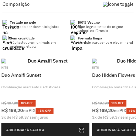
Composição
Testado na pele
100% Vegano
Aprovado por dermatologistas
Sem ingredientes de origem
animal na fórmula
Sem crueldade
Fórmula limpa
Não testado em animais em
Livre de parabenos e óleo mineral
nenhuma etapa
R$ 185,21
por
no PIX
ADICIONAR À SACOLA
KITS
KITS
Duo Amalfi Sunset
Duo Hidden Flowers
Combinação marcante e sofisticada
Combinação romântica e s
R$
197
,
90
R$
197
,
90
10% OFF
10% OFF
R$
169
,
20
R$
169
,
20
no PIX
no PIX
+5% OFF
+5%
3
x de
R$
59
,
37
sem juros
3
x de
R$
59
,
37
sem jur
ADICIONAR À SACOLA
ADICIONAR À SACOLA