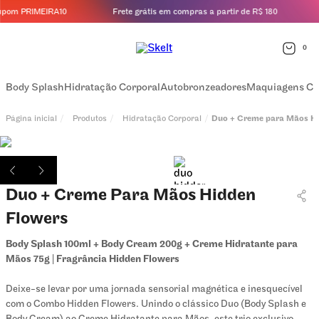
upom PRIMEIRA10
Frete grátis em compras a partir de R$ 180
0
Body Splash
Hidratação Corporal
Autobronzeadores
Maquiagens Co
Produtos
Hidratação Corporal
Duo + Creme para Mãos Hi
Duo + Creme Para Mãos Hidden
Flowers
Body Splash 100ml + Body Cream 200g + Creme Hidratante para
Mãos 75g | Fragrância Hidden Flowers
Deixe-se levar por uma jornada sensorial magnética e inesquecível
com o Combo Hidden Flowers. Unindo o clássico Duo (Body Splash e