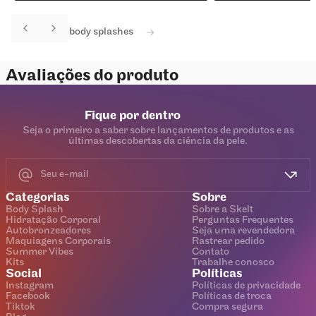
Ver todos os body splashes
Avaliações do produto
Fique por dentro
Seja o primeiro a saber sobre lançamentos de produtos e as
últimas descobertas da ciência da pele.
Categorias
Sobre
Body Splash
Sobre a Skelt
Hidratação Corporal
Perguntas Frequentes
Autobronzeadores
Seja uma revendedora
Maquiagens Corporais
Rastrear pedido
Summer Vibes
Contato
Kits
Trabalhe conosco
Social
Políticas
Instagram
Políticas de privacidade
Facebook
Políticas de troca
Tiktok
Compra segura