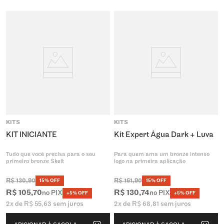
KITS
KITS
KIT INICIANTE
Kit Expert Água Dark + Luva
Tudo que você precisa para o seu
Para quem ama um bronze intenso
primeiro bronze Skelt
logo na primeira aplicação
R$
130
,
90
R$
161
,
90
15% OFF
15% OFF
R$
105
,
70
R$
130
,
74
no PIX
no PIX
+5% OFF
+5% OFF
2
x de
R$
55
,
63
sem juros
2
x de
R$
68
,
81
sem juros