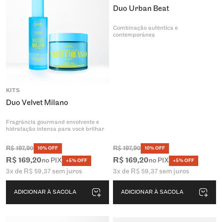
Duo Urban Beat
Combinação autêntica e
contemporânea
KITS
Duo Velvet Milano
Fragrância gourmand envolvente e
hidratação intensa para você brilhar
R$
197
,
90
R$
197
,
90
10% OFF
10% OFF
R$
169
,
20
R$
169
,
20
no PIX
no PIX
+5% OFF
+5% OFF
3
x de
R$
59
,
37
sem juros
3
x de
R$
59
,
37
sem juros
ADICIONAR À SACOLA
ADICIONAR À SACOLA