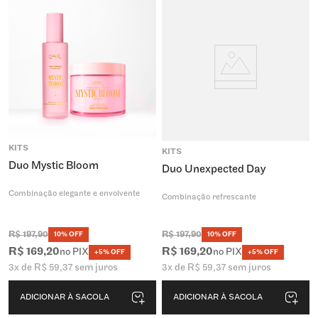
KITS
KITS
Duo Mystic Bloom
Duo Unexpected Day
Combinação elegante e envolvente
Combinação refrescante
R$
197
,
90
R$
197
,
90
10% OFF
10% OFF
R$
169
,
20
R$
169
,
20
no PIX
no PIX
+5% OFF
+5% OFF
3
x de
R$
59
,
37
sem juros
3
x de
R$
59
,
37
sem juros
ADICIONAR À SACOLA
ADICIONAR À SACOLA