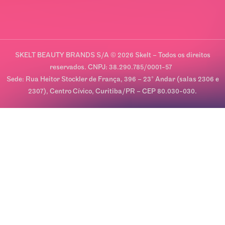
SKELT BEAUTY BRANDS S/A © 2026 Skelt – Todos os direitos
reservados. CNPJ: 38.290.785/0001-57
Sede: Rua Heitor Stockler de França, 396 – 23º Andar (salas 2306 e
2307), Centro Cívico, Curitiba/PR – CEP 80.030-030.