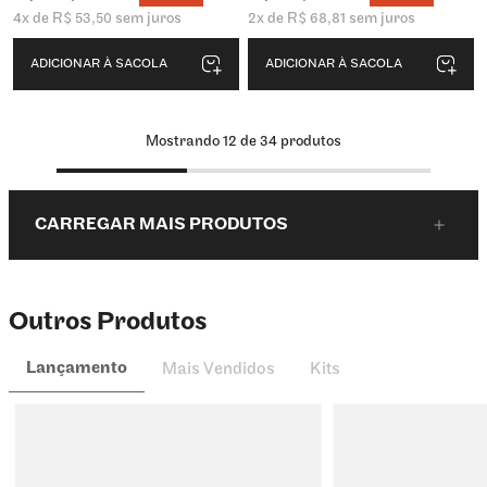
4
x de
R$
53
,
50
sem juros
2
x de
R$
68
,
81
sem juros
ADICIONAR À SACOLA
ADICIONAR À SACOLA
Mostrando
12
de
34
produtos
CARREGAR MAIS PRODUTOS
Outros Produtos
Lançamento
Mais Vendidos
Kits