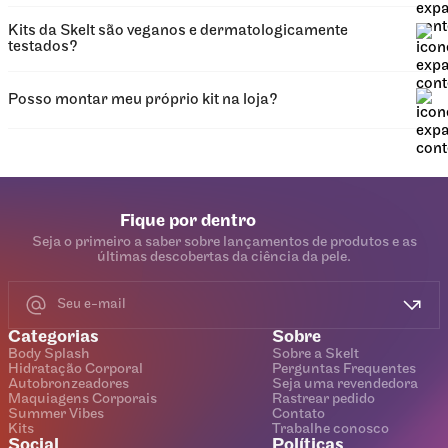
Kits da Skelt são veganos e dermatologicamente
testados?
Posso montar meu próprio kit na loja?
Fique por dentro
Seja o primeiro a saber sobre lançamentos de produtos e as
últimas descobertas da ciência da pele.
Categorias
Sobre
Body Splash
Sobre a Skelt
Hidratação Corporal
Perguntas Frequentes
Autobronzeadores
Seja uma revendedora
Maquiagens Corporais
Rastrear pedido
Summer Vibes
Contato
Kits
Trabalhe conosco
Social
Políticas