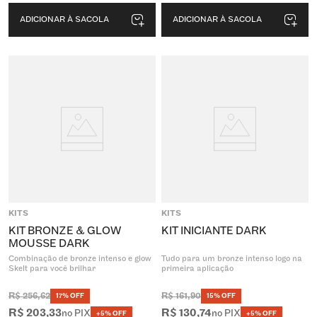
ADICIONAR À SACOLA
ADICIONAR À SACOLA
KITS
KITS
KIT BRONZE & GLOW
KIT INICIANTE DARK
MOUSSE DARK
Combinação de bronze intenso e glow
Tudo para um bronze intenso logo na
Skelt para você brilhar
primeira aplicação
R$
256
,
62
R$
161
,
90
17% OFF
15% OFF
R$
203
,
33
R$
130
,
74
no PIX
no PIX
+5% OFF
+5% OFF