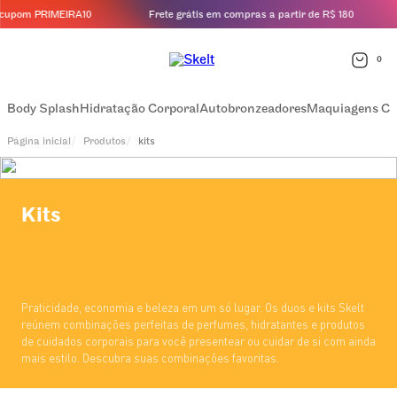
upom PRIMEIRA10
Frete grátis em compras a partir de R$ 180
0
Body Splash
Hidratação Corporal
Autobronzeadores
Maquiagens Co
Produtos
kits
Kits
Praticidade, economia e beleza em um só lugar. Os duos e kits Skelt
reúnem combinações perfeitas de perfumes, hidratantes e produtos
de cuidados corporais para você presentear ou cuidar de si com ainda
mais estilo. Descubra suas combinações favoritas.