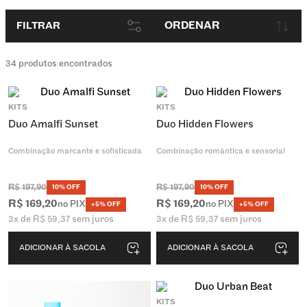
ORDENAR
FILTRAR
34
produtos encontrados
KITS
KITS
Duo Amalfi Sunset
Duo Hidden Flowers
Combinação marcante e sofisticada
Combinação romântica e sensorial
R$
197
,
90
R$
197
,
90
10% OFF
10% OFF
R$
169
,
20
R$
169
,
20
no PIX
no PIX
+5% OFF
+5% OFF
3
x de
R$
59
,
37
sem juros
3
x de
R$
59
,
37
sem juros
ADICIONAR À SACOLA
ADICIONAR À SACOLA
KITS