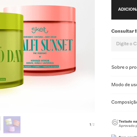
O
Body
48 hor
ADICION
de ber
âmbar,
O
Body
Consultar f
pele. 
laranja
violeta
Sobre o pr
Modo de us
Composiçã
Testado na
1
/
2
Aprovado p