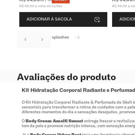
R$
94
,
05
R$
94
,
05
no PIX
n
+5% OFF
R$
99
,
00
à vista no cartão
R$
99
,
00
à vi
ADICIONAR À SACOLA
ADICIO
Ver todos os body splashes
Avaliações do produto
Kit Hidratação Corporal Radiante e Perfuma
O Kit Hidratação Corporal Radiante & Perfumada da Skelt é
sensoriais para transformar a rotina de cuidados com a pel
diferentes momentos do dia e sensações desejadas, promov
O
Body Cream Amalfi Sunset
entrega frescor e revitaliz
tom da pele e promove nutrição intensa, com sensação energ