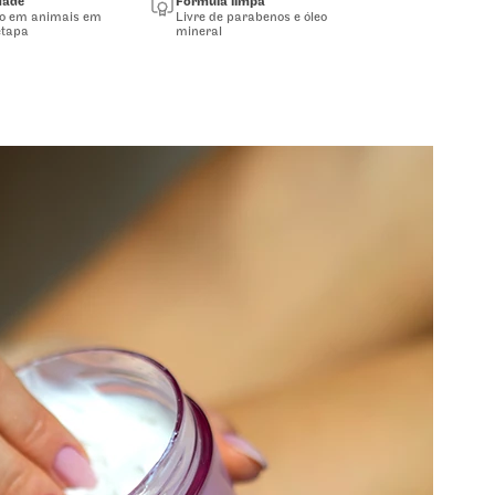
dade
Fórmula limpa
do em animais em
Livre de parabenos e óleo
tapa
mineral