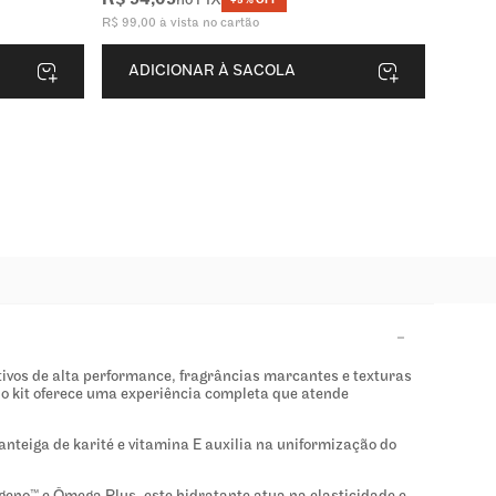
R$
94
,
05
no PIX
+5% OFF
R$
99
,
00
à vista no cartão
ADICIONAR À SACOLA
ivos de alta performance, fragrâncias marcantes e texturas
o kit oferece uma experiência completa que atende
anteiga de karité e vitamina E auxilia na uniformização do