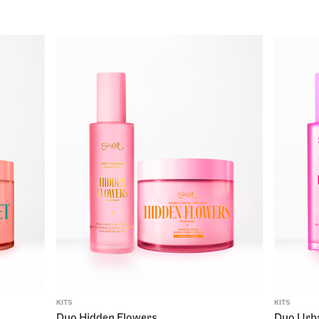
KITS
KITS
Duo Hidden Flowers
Duo Urb