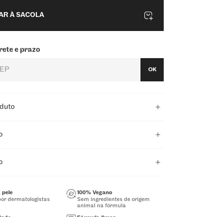
 Cream Amalfi Sunset
hidrata intensamente por até
as, possui uma fragrância com alta fixação com notas
AR À SACOLA
gamota, maça, abacaxi, jasmim, magnólia, sândalo,
 musk.
 Cream Unexpected Day
hidrata, protege e firma a
rete e prazo
Sua fragrância tem muito frescor e conta com notas de
, bergamota, maça verde, pera, flor de laranjeira,
OK
, ylang ylang, musk, baunilha e chantilly.
oduto
o
o
 pele
100% Vegano
or dermatologistas
Sem ingredientes de origem
animal na fórmula