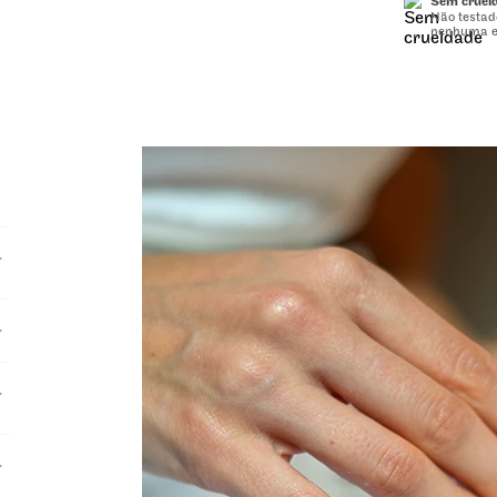
Sem cruel
Não testa
nenhuma e