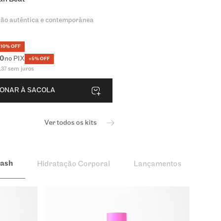
ão autêntica e contemporânea
10% OFF
0
no PIX
+5% OFF
,
37
sem juros
IONAR À SACOLA
Ver todos os kits
lash
Hidratação Corporal
Lançamentos