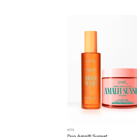
KITS
Duo Amalfi Sunset