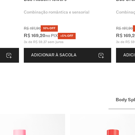
Combinação romântica e sensorial
Combinaç
R$
197
,
90
R$
197
,
90
10% OFF
R$
169
,
20
R$
169
,
2
no PIX
+5% OFF
3
x de
R$
59
,
37
sem juros
3
x de
R$
59
ADICIONAR À SACOLA
ADIC
Body Sp