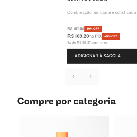
Combinação marcante e sofisticada
R$
197
,
90
10% OFF
R$
169
,
20
no PIX
+5% OFF
3
x de
R$
59
,
37
sem juros
ADICIONAR À SACOLA
Compre por categoria