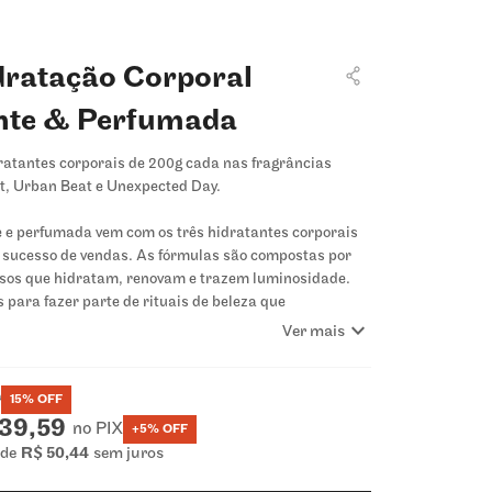
dratação Corporal
nte & Perfumada
ratantes corporais de 200g cada nas fragrâncias
t, Urban Beat e Unexpected Day.
e e perfumada vem com os três hidratantes corporais
o sucesso de vendas. As fórmulas são compostas por
osos que hidratam, renovam e trazem luminosidade.
 para fazer parte de rituais de beleza que
expand_more
o autocuidado em um momento de brilho e
Ver mais
 Cream Urban Beat
promove um boost de elasticidade
0
15
% OFF
nosidade à pele enquanto perfuma com uma
39,59
no PIX
+5% OFF
ncia inesquecível, com notas de ameixa, cereja,
 de
R$
50
,
44
sem juros
ry, mandarina, violeta, orchidea chocolate, hibisco,
ê, patchouli e rum.