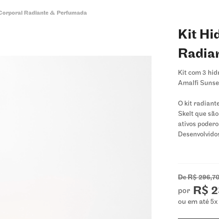
 Corporal Radiante & Perfumada
Kit Hi
Radia
Kit com 3 hid
Amalfi Sunse
O kit radiant
Skelt que sã
ativos poder
Desenvolvidos
transformam 
energização.
O
Body
De
R$ 296,7
e lumi
R$ 2
por
fragrâ
ou em até
5
x
blueber
pralin