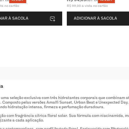
R$
94
,
05
o PIX
no PIX
+5% OFF
+5% OFF
sta no cartão
R$
99
,
00
à vista no cartão
NAR À SACOLA
ADICIONAR À SACOLA
da
 uma seleção exclusiva com três hidratantes corporais que combinam at
e. Composto pelas versões Amalfi Sunset, Urban Beat e Unexpected Day, 
endo hidratação intensa, firmeza e perfumação duradoura.
ação com fragrância cítrica floral solar. Sua fórmula com niacinamida, m
izante a cada aplicação.