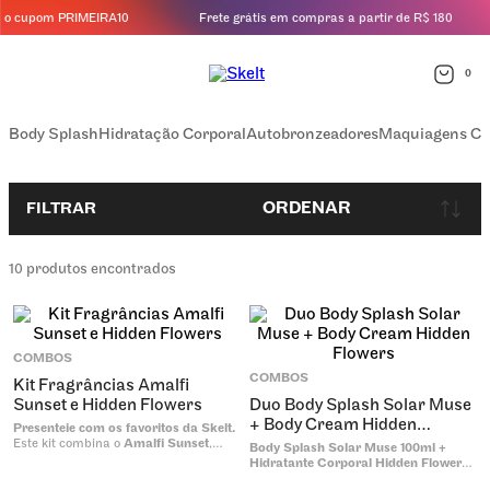
o cupom PRIMEIRA10
Frete grátis em compras a partir de R$ 180
0
Body Splash
Hidratação Corporal
Autobronzeadores
Maquiagens Co
ORDENAR
FILTRAR
10
produtos encontrados
COMBOS
COMBOS
Kit Fragrâncias Amalfi
Sunset e Hidden Flowers
Duo Body Splash Solar Muse
+ Body Cream Hidden
Presenteie com os favoritos da Skelt.
Flowers
Este kit combina o
Amalfi Sunset
,
Body Splash Solar Muse 100ml +
uma fragrância cítrica de alta fixação,
Hidratante Corporal Hidden Flowers
com o
Hidden Flowers
, um floral
200g
Hidden Flowers
O equilíbrio perfeito entre o calor