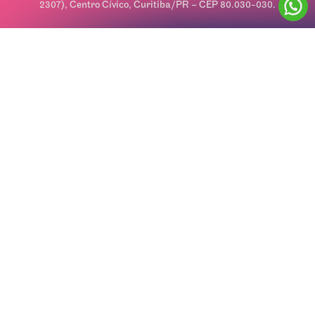
2307), Centro Cívico, Curitiba/PR – CEP 80.030-030.
a compra com o cupom PRIMEIRA10
Frete grátis em compras a partir de