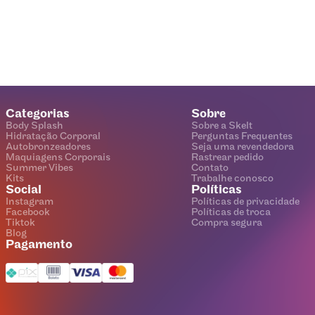
Categorias
Sobre
Body Splash
Sobre a Skelt
Hidratação Corporal
Perguntas Frequentes
Autobronzeadores
Seja uma revendedora
Maquiagens Corporais
Rastrear pedido
Summer Vibes
Contato
Kits
Trabalhe conosco
Social
Políticas
Instagram
Políticas de privacidade
Facebook
Políticas de troca
Tiktok
Compra segura
Blog
Pagamento