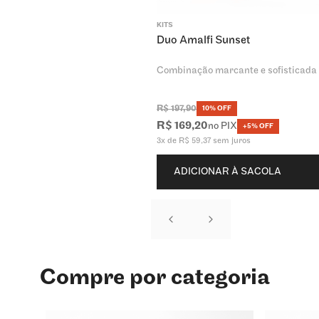
KITS
Duo Amalfi Sunset
Combinação marcante e sofisticada
R$
197
,
90
10% OFF
R$
169
,
20
no PIX
+5% OFF
3
x de
R$
59
,
37
sem juros
ADICIONAR À SACOLA
Compre por categoria