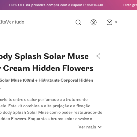
+10% OFF na primeira compra com o cupom PRIMEIRA10
Frete grátis 
its
Ver tudo
0
ody Splash Solar Muse
y Cream Hidden Flowers
Solar Muse 100ml + Hidratante Corporal Hidden
g
perfeito entre o calor perfumado e o tratamento
ele. Este kit combina a alta projeção e a fixação
o Body Splash Solar Muse com o poder restaurador do
idden Flowers. Enquanto a bruma solar envolve o
expand_more
 aura magnética e sofisticada, o creme de textura
Ver mais
 absorção trata a pele, fortalecendo a barreira