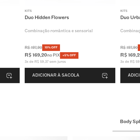
KITS
KITS
Duo Hidden Flowers
Duo Urb
Combinação romântica e sensorial
Combinaç
R$
197
,
90
R$
197
,
90
10% OFF
R$
169
,
20
R$
169
,
2
no PIX
+5% OFF
3
x de
R$
59
,
37
sem juros
3
x de
R$
59
ADICIONAR À SACOLA
ADIC
Body Sp