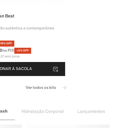
an Beat
ão autêntica e contemporânea
10% OFF
0
no PIX
+5% OFF
,
37
sem juros
IONAR À SACOLA
Ver todos os kits
lash
Hidratação Corporal
Lançamentos