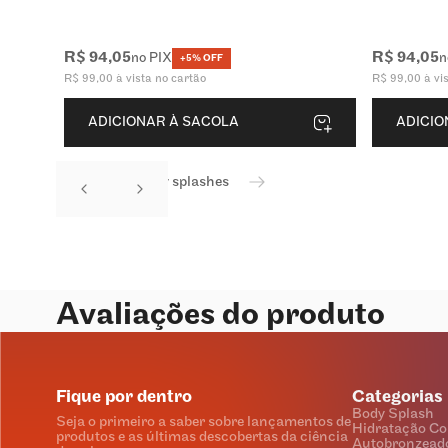
R$
94
,
05
R$
94
,
05
no PIX
n
+5% OFF
R$
99
,
00
à vista no cartão
R$
99
,
00
à vi
ADICIONAR À SACOLA
ADICIO
Ver todos os body splashes
Avaliações do produto
Fique por dentro
Categorias
Body Splash
Seja o primeiro a saber sobre lançamentos de
Hidratação Co
produtos e as últimas descobertas da ciência
Autobronzead