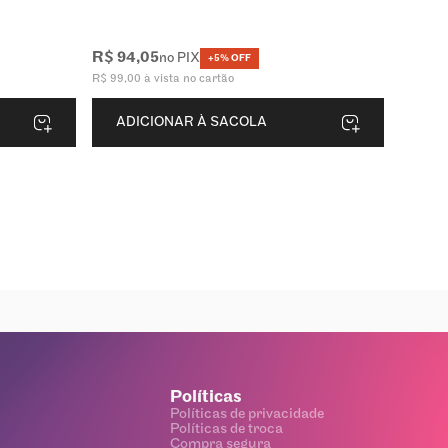
R$
94
,
05
no PIX
+5% OFF
R$
99
,
00
à vista no cartão
ADICIONAR À SACOLA
Políticas
Políticas de privacidade
Políticas de troca
Compra segura