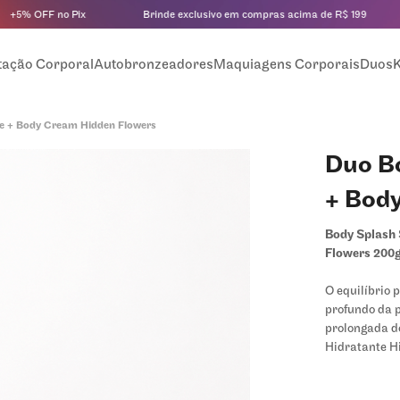
% OFF no Pix
Brinde exclusivo em compras acima de R$ 199
tação Corporal
Autobronzeadores
Maquiagens Corporais
Duos
K
e + Body Cream Hidden Flowers
Duo B
+ Bod
Body Splash 
Flowers 200
O equilíbrio 
profundo da p
prolongada d
Hidratante H
corpo em uma
rica e rápida