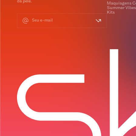
da pele.
Maquiagens C
Summer Vibes
Kits