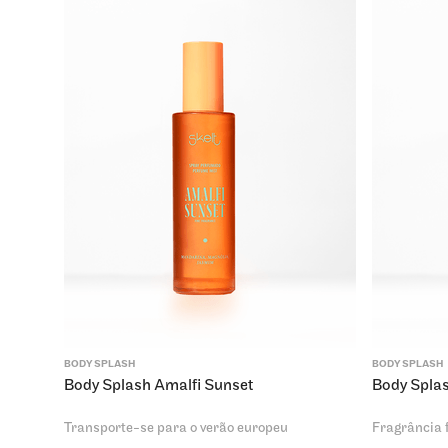
BODY SPLASH
BODY SPLASH
Body Splash Amalfi Sunset
Body Spla
Transporte-se para o verão europeu
Fragrância f