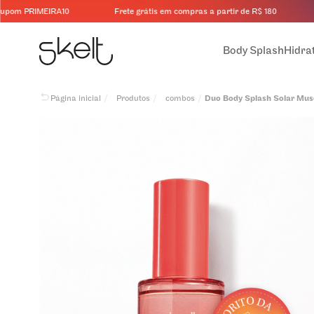
m PRIMEIRA10
Frete grátis em compras a partir de R$ 180
+5
Body Splash
Hidra
Procurar produtos
Produtos
combos
Duo Body Splash Solar Mus