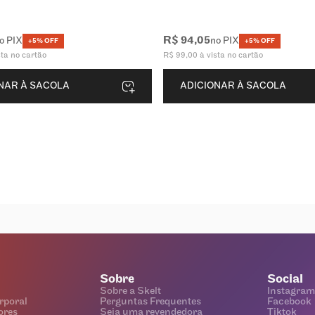
R$
94
,
05
o PIX
no PIX
+5% OFF
+5% OFF
sta no cartão
R$
99
,
00
à vista no cartão
NAR À SACOLA
ADICIONAR À SACOLA
Sobre
Social
Sobre a Skelt
Instagram
rporal
Perguntas Frequentes
Facebook
ores
Seja uma revendedora
Tiktok