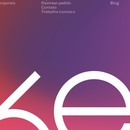
orporais
Rastrear pedido
Blog
Contato
Trabalhe conosco