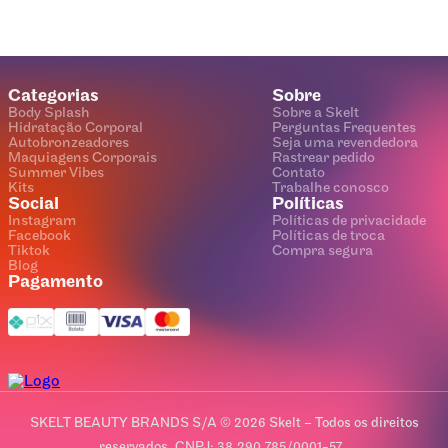
Categorias
Sobre
Body Splash
Sobre a Skelt
Hidratação Corporal
Perguntas Frequentes
Autobronzeadores
Seja uma revendedora
Maquiagens Corporais
Rastrear pedido
Summer Vibes
Contato
Kits
Trabalhe conosco
Social
Políticas
Instagram
Políticas de privacidade
Facebook
Políticas de troca
Tiktok
Compra segura
Blog
Pagamento
SKELT BEAUTY BRANDS S/A © 2026 Skelt – Todos os direitos
reservados. CNPJ: 38.290.785/0001-57