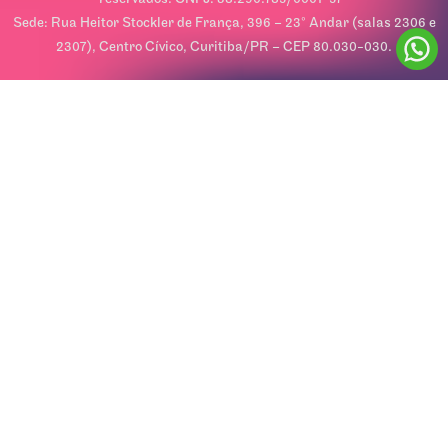
Sede: Rua Heitor Stockler de França, 396 – 23º Andar (salas 2306 e
2307), Centro Cívico, Curitiba/PR – CEP 80.030-030.
eira compra com o cupom PRIMEIRA10
Frete grátis em compras a parti