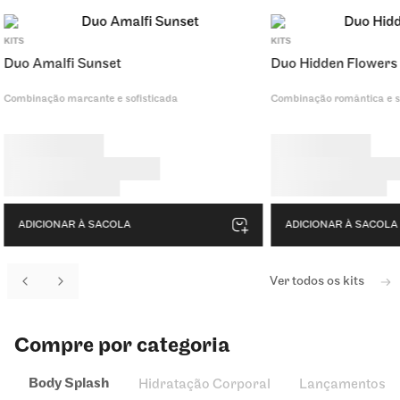
ADICIONAR À
SACOLA
KITS
KITS
Duo Amalfi Sunset
Duo Hidden Flowers
Combinação marcante e sofisticada
Combinação romântica e s
ADICIONAR À SACOLA
ADICIONAR À SACOLA
Ver todos os kits
Compre por categoria
Body Splash
Hidratação Corporal
Lançamentos