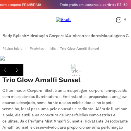
om o cupom PRIMEIRA10
Frete grátis em compras a partir de R$ 180
0
Body Splash
Hidratação Corporal
Autobronzeadores
Maquiagens Co
Produtos
kits
Trio Glow Amalfi Sunset
Trio Glow Amalfi Sunset
O Iluminador Corporal Skelt é uma maquiagem corporal enriquecida
com micropérolas iluminadoras. Em instantes, proporciona um glow
dourado desejado, semelhante ao das celebridades no tapete
vermelho, ideal para uma pele dourada e radiante. Além de iluminar
a pele, ele auxilia na cobertura de imperfeições como estrias e
celulites. Já o Perfume Mist Amalfi Sunset e Hidratante Desodorante
Amalfi Sunset, é desenvolvido para proporcionar uma perfumação