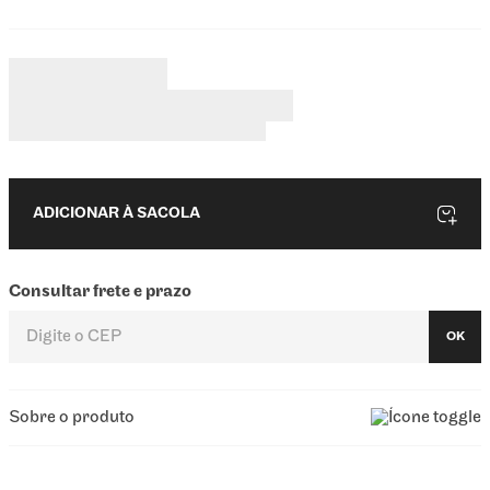
intensa ao longo do dia, ele possui uma fragrância marcante e
elegante, de longa fixação, perfeita para uso diurno e noturno, com
aplicação prática para retoques rápidos durante a rotina agitada. O
Hidratante Desodorante Amalfi Sunset oferece hidratação por até 48
horas, restaura a barreira protetora da pele e promove maciez
intensa, além de uma perfumação duradoura e irresistível.
ADICIONAR À SACOLA
Consultar frete e prazo
OK
Sobre o produto