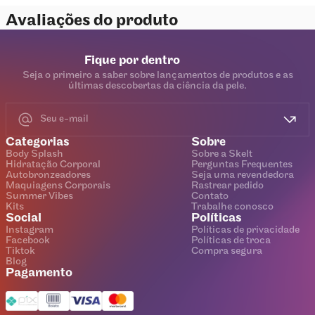
Avaliações do produto
Fique por dentro
Seja o primeiro a saber sobre lançamentos de produtos e as
últimas descobertas da ciência da pele.
Categorias
Sobre
Body Splash
Sobre a Skelt
Hidratação Corporal
Perguntas Frequentes
Autobronzeadores
Seja uma revendedora
Maquiagens Corporais
Rastrear pedido
Summer Vibes
Contato
Kits
Trabalhe conosco
Social
Políticas
Instagram
Políticas de privacidade
Facebook
Políticas de troca
Tiktok
Compra segura
Blog
Pagamento