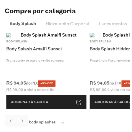
Compre por categoria
Body Splash
Hidratação Corporal
Lançamentos
BODY SPLASH
BODY SPLASH
Body Splash Amalfi Sunset
Body Splash Hidden
Transporte-se para o verão europeu
Fragrância floral envolvent
R$
94
,
05
R$
94
,
05
no PIX
no PIX
+5% OFF
+5% 
R$
99
,
00
à vista no cartão
R$
99
,
00
à vista no ca
ADICIONAR À SACOLA
ADICIONAR À SACOLA
Ver todos os body splashes