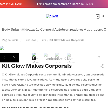
pom PRIMEIRA10
Frete grátis em compras a partir de R$ 180
0
Body Splash
Hidratação Corporal
Autobronzeadores
Maquiagens Co
Produtos
kits
Kit Glow Makes Corporais
1
/
5
Kit Glow Makes Corporais
O Kit Glow Makes Corporais conta com um iluminador corporal, um bronzeado
instantâneo e uma luva aplicadora. As maquiagens corporais são perfeitas
para proporcionar o tão desejado glow dourado, igual ao das celebridades no
tapete vermelho. Essa "misturinha" é o segredo das famosas para uma pele
dourada e iluminada! Junto ao bronzeado instantâneo, bronzeiam além de dar
brilho à pele, ajudando a disfarçar imperfeições como estrias e celulites.