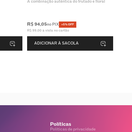
A combinação autêntica do frutado e floral
R$
94
,
05
no PIX
+5% OFF
R$
99
,
00
à vista no cartão
ADICIONAR À SACOLA
Políticas
Políticas de privacidade