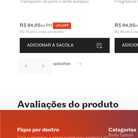
Transporte-se para o verão europeu
Fragrância f
R$
94
,
05
R$
94
,
05
no PIX
n
+5% OFF
R$
99
,
00
à vista no cartão
R$
99
,
00
à vi
ADICIONAR À SACOLA
ADICIO
Ver todos os body splashes
Avaliações do produto
Fique por dentro
Categorias
Body Splash
Seja o primeiro a saber sobre lançamentos de