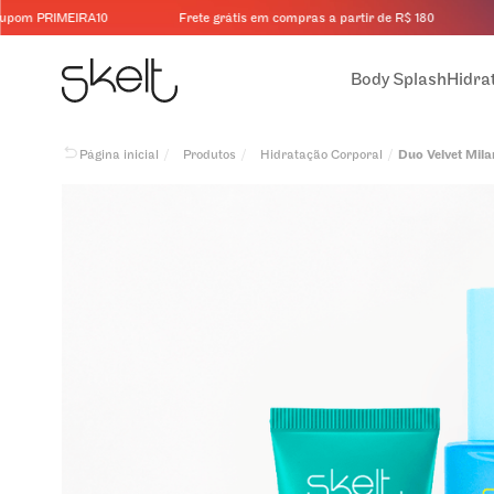
m PRIMEIRA10
Frete grátis em compras a partir de R$ 180
+5
Body Splash
Hidra
Procurar produtos
Produtos
Hidratação Corporal
Duo Velvet Mil