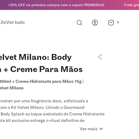
+10% OFF na primeira compra com o cupom PRIMEIRA10
Frete grátis 
its
Ver tudo
0
lvet Milano: Body
h + Creme Para Mãos
100ml + Creme Hidratante para Mãos 75g |
elvet Milano
volver por uma fragrância doce, sofisticada e
 com o Kit Velvet Milano. Unindo o Gourmand
o Body Splash ao toque aveludado do Creme Hidratante
e kit exclusivo entrega o ritual definitivo de
expand_more
e alta performance e nutrição profunda para
Ver mais
ocê em todos os momentos do dia.