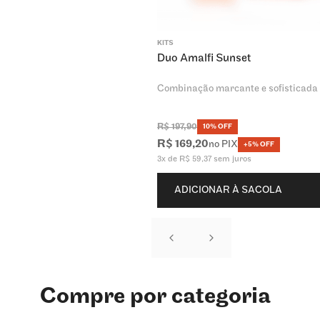
KITS
Duo Amalfi Sunset
Combinação marcante e sofisticada
R$
197
,
90
10% OFF
R$
169
,
20
no PIX
+5% OFF
3
x de
R$
59
,
37
sem juros
ADICIONAR À SACOLA
Compre por categoria