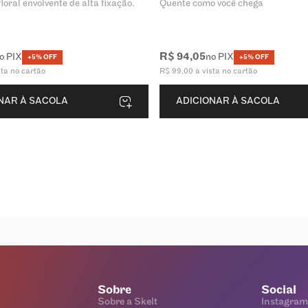
loral envolvente de alta fixação.
Quente como você chega
R$
94
,
05
o PIX
no PIX
+5% OFF
+5% OFF
sta no cartão
R$
99
,
00
à vista no cartão
NAR À SACOLA
ADICIONAR À SACOLA
Sobre
Social
Sobre a Skelt
Instagram