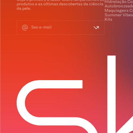
Hidratação Co
produtos e as últimas descobertas da ciência
Autobronzead
da pele.
Maquiagens C
Summer Vibes
Kits