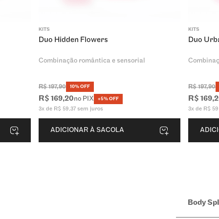
KITS
KITS
Duo Hidden Flowers
Duo Urb
Combinação romântica e sensorial
Combinaç
R$
197
,
90
R$
197
,
90
10% OFF
R$
169
,
20
R$
169
,
2
no PIX
+5% OFF
3
x de
R$
59
,
37
sem juros
3
x de
R$
59
ADICIONAR À SACOLA
ADIC
Body Sp