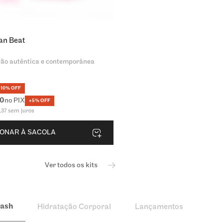
an Beat
ão autêntica e contemporânea
10% OFF
0
no PIX
+5% OFF
,
37
sem juros
IONAR À SACOLA
Ver todos os kits
lash
Hidratação Corporal
Lançamentos