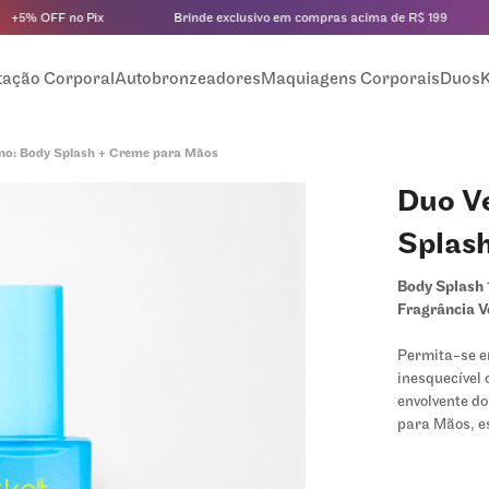
% OFF no Pix
Brinde exclusivo em compras acima de R$ 199
tação Corporal
Autobronzeadores
Maquiagens Corporais
Duos
K
ano: Body Splash + Creme para Mãos
Duo Ve
Splas
Body Splash 
Fragrância V
Permita-se en
inesquecível
envolvente d
para Mãos, est
perfumação d
acompanhar v