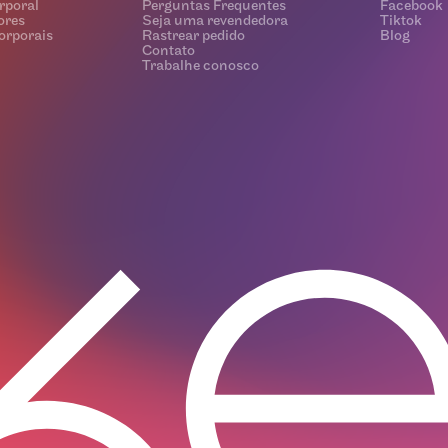
rporal
Perguntas Frequentes
Facebook
ores
Seja uma revendedora
Tiktok
orporais
Rastrear pedido
Blog
Contato
Trabalhe conosco