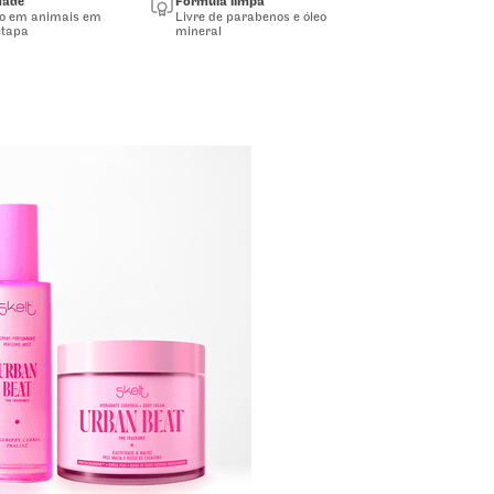
dade
Fórmula limpa
do em animais em
Livre de parabenos e óleo
tapa
mineral