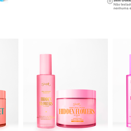
Sem cruel
Não testa
nenhuma e