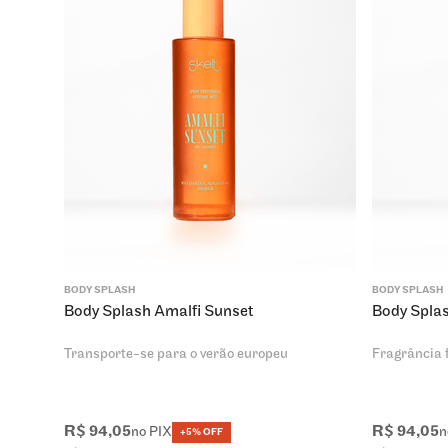
BODY SPLASH
BODY SPLASH
Body Splash Amalfi Sunset
Body Spla
Transporte-se para o verão europeu
Fragrância f
R$
94
,
05
R$
94
,
05
no PIX
n
+5% OFF