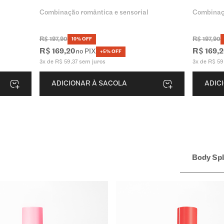
Combinação romântica e sensorial
Combinaç
R$
197
,
90
R$
197
,
90
10% OFF
R$
169
,
20
R$
169
,
2
no PIX
+5% OFF
3
x de
R$
59
,
37
sem juros
3
x de
R$
59
ADICIONAR À SACOLA
ADIC
Body Sp