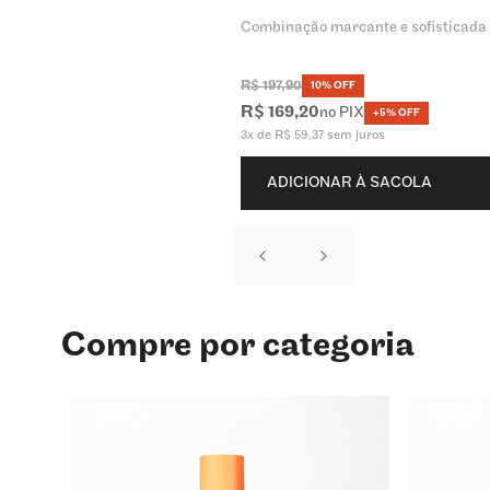
Combinação marcante e sofisticada
R$
197
,
90
10% OFF
R$
169
,
20
no PIX
+5% OFF
3
x de
R$
59
,
37
sem juros
ADICIONAR À SACOLA
Compre por categoria