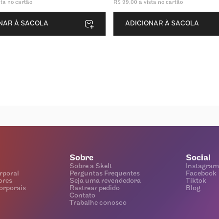
sta no cartão
R$
99
,
00
à vista no cartão
NAR À SACOLA
ADICIONAR À SACOLA
Sobre
Social
Sobre a Skelt
Instagram
rporal
Perguntas Frequentes
Facebook
ores
Seja uma revendedora
Tiktok
orporais
Rastrear pedido
Blog
Contato
Trabalhe conosco