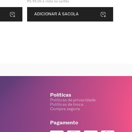
R$
99
,
00
à vista no cartão
ADICIONAR À SACOLA
Políticas
Políticas de privacidade
Políticas de troca
Compra segura
Pagamento