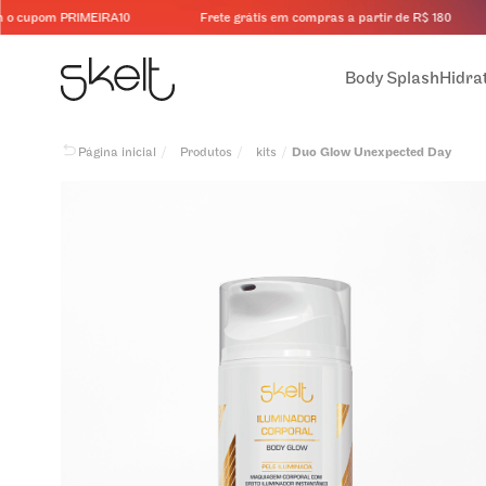
cupom PRIMEIRA10
Frete grátis em compras a partir de R$ 180
Body Splash
Hidra
Procurar produtos
Produtos
kits
Duo Glow Unexpected Day