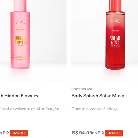
BODY SPLASH
sh Hidden Flowers
Body Splash Solar Muse
loral envolvente de alta fixação.
Quente como você chega
R$
94
,
05
o PIX
no PIX
+5% OFF
+5% OFF