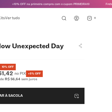
+10% OFF na primeira compra com o cupom PRIMEIRA10
Frete gr
its
Ver tudo
0
low Unexpected Day
10
% OFF
61,42
no PIX
+5% OFF
 de
R$
56
,
64
sem juros
AR À SACOLA