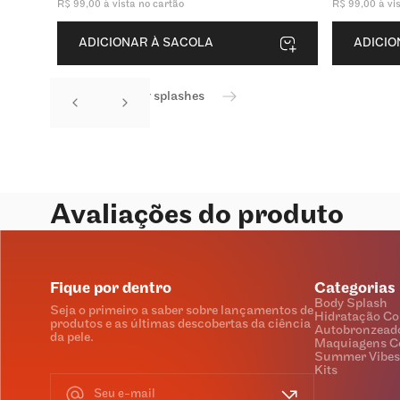
R$
99
,
00
à vista no cartão
R$
99
,
00
à vi
ADICIONAR À SACOLA
ADICIO
Ver todos os body splashes
Avaliações do produto
Fique por dentro
Categorias
Body Splash
Seja o primeiro a saber sobre lançamentos de
Hidratação Co
produtos e as últimas descobertas da ciência
Autobronzead
da pele.
Maquiagens C
Summer Vibes
Kits