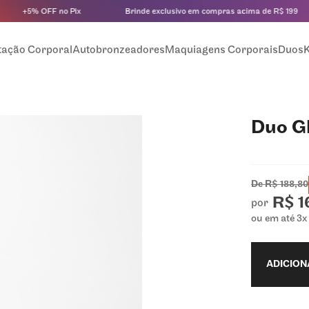
+5% OFF no Pix
Brinde exclusivo em compras acima de R$ 199
tação Corporal
Autobronzeadores
Maquiagens Corporais
Duos
K
Duo G
De
R$ 188,80
R$ 1
por
ou em até
3
x
ADICION