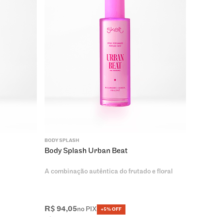
BODY SPLASH
Body Splash Urban Beat
A combinação autêntica do frutado e floral
R$
94
,
05
no PIX
+5% OFF