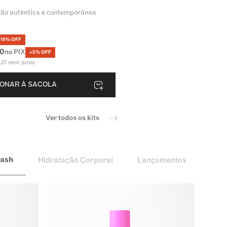
ão autêntica e contemporânea
10% OFF
0
no PIX
+5% OFF
,
37
sem juros
IONAR À SACOLA
Ver todos os kits
lash
Hidratação Corporal
Lançamentos