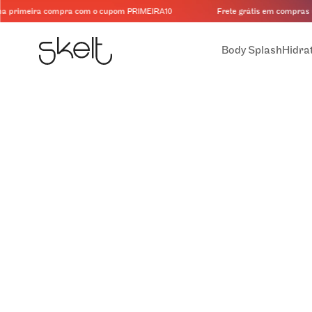
 primeira compra com o cupom PRIMEIRA10
Frete grátis em compras a 
Body Splash
Hidra
Procurar produtos