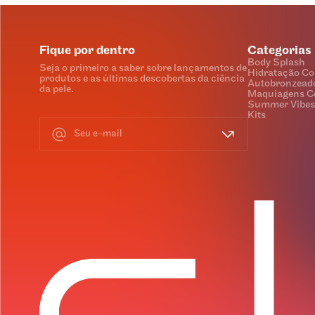
Fique por dentro
Categorias
Body Splash
Seja o primeiro a saber sobre lançamentos de
Hidratação Co
produtos e as últimas descobertas da ciência
Autobronzead
da pele.
Maquiagens C
Summer Vibes
Kits