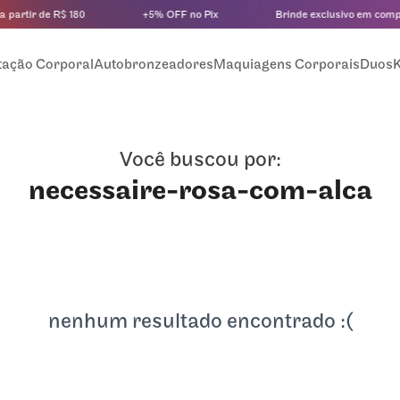
partir de R$ 180
+5% OFF no Pix
Brinde exclusivo em compr
tação Corporal
Autobronzeadores
Maquiagens Corporais
Duos
K
Você buscou por:
necessaire-rosa-com-alca
nenhum resultado encontrado :(