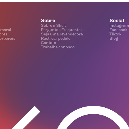
Sobre
Social
Sobre a Skelt
Instagram
rporal
Perguntas Frequentes
Facebook
ores
Seja uma revendedora
Tiktok
orporais
Rastrear pedido
Blog
Contato
Trabalhe conosco