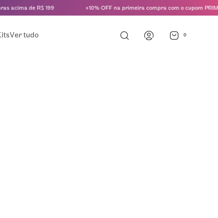
as acima de R$ 199
+10% OFF na primeira compra com o cupom PRIME
its
Ver tudo
0