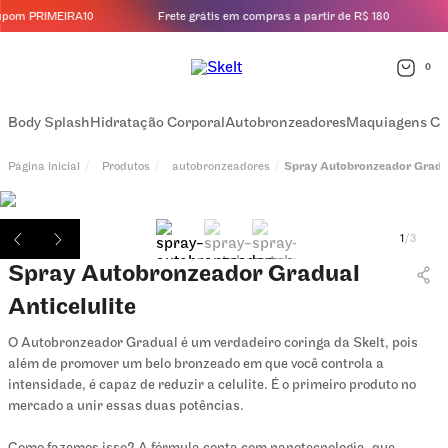
pom PRIMEIRA10
Frete grátis em compras a partir de R$ 180
0
Body Splash
Hidratação Corporal
Autobronzeadores
Maquiagens Co
Produtos
autobronzeadores
Spray Autobronzeador Gradual
1
/
3
Spray Autobronzeador Gradual
Anticelulite
O Autobronzeador Gradual é um verdadeiro coringa da Skelt, pois
além de promover um belo bronzeado em que você controla a
intensidade, é capaz de reduzir a celulite. É o primeiro produto no
mercado a unir essas duas potências.