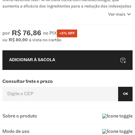
Como fazemos isso? A fórmula conta com nanotecnologia, que
aumenta a eficácia dos ingredientes para a redução das indesejadas
expand_more
celulites, e com a tecnologia patenteada Reduoxi™, que permite a
Ver mais
liberação prolongada e programada dos ativos por meio de partículas
inovadoras anticelulíticas.
R$ 76,86
por
no PIX
+5% OFF
Ideal para manter o bronzeado ou intensificar o tom após a aplicação
ou
R$
80
,
90
à vista no cartão
de autobronzeador.
Por que escolher o Autobronzeador Gradual Anticelulite:
ADICIONAR À SACOLA
Duração de 3 a 5 dias
Spray de fácil aplicação
Bronzeamento gradual
Consultar frete e prazo
Tecnologia Reduoxi™ anticelulite
OK
Sobre o produto
Modo de uso