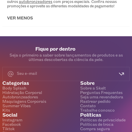
autobronzeadores
outros
com preços especiais. Confira nossas
promoções e aproveite as diferentes modalidades de pagamento!
VER MENOS
Fique por dentro
Seja o primeiro a saber sobre lançamentos de produtos e as
últimas descobertas da ciência da pele.
Categorias
Sobre
Body Splash
Sobre a Skelt
Hidratação Corporal
Perguntas Frequentes
Autobronzeadores
Seja uma revendedora
Maquiagens Corporais
Rastrear pedido
Summer Vibes
Contato
Kits
Trabalhe conosco
Social
Políticas
Instagram
Políticas de privacidade
Facebook
Políticas de troca
Tiktok
Compra segura