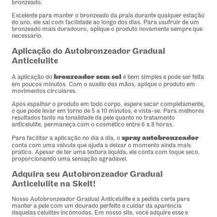
bronzeado.
Excelente para manter o bronzeado da praia durante qualquer estação
do ano, ele sai com facilidade ao longo dos dias. Para usufruir de um
bronzeado mais duradouro, aplique o produto novamente sempre que
necessário.
Aplicação do Autobronzeador Gradual
Anticelulite
bronzeador sem sol
A aplicação do
é bem simples e pode ser feita
em poucos minutos. Com o auxílio das mãos, aplique o produto em
movimentos circulares.
Após espalhar o produto em todo corpo, espere secar completamente,
o que pode levar em torno de 5 a 10 minutos, e vista-se. Para melhores
resultados tanto na tonalidade da pele quanto no tratamento
anticelulite, permaneça com o cosmético entre 6 a 8 horas.
spray autobronzeador
Para facilitar a aplicação no dia a dia, o
conta com uma válvula que ajuda a deixar o momento ainda mais
prático. Apesar de ter uma textura líquida, ele conta com toque seco,
proporcionando uma sensação agradável.
Adquira seu Autobronzeador Gradual
Anticelulite na Skelt!
Nosso Autobronzeador Gradual Anticelulite é a pedida certa para
manter a pele com um dourado perfeito e cuidar da aparência
daquelas celulites incômodas. Em nosso site, você adquire esse e