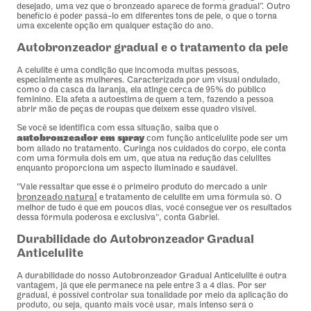
desejado, uma vez que o bronzeado aparece de forma gradual”. Outro
benefício é poder passá-lo em diferentes tons de pele, o que o torna
uma excelente opção em qualquer estação do ano.
Autobronzeador gradual e o tratamento da pele
A celulite é uma condição que incomoda muitas pessoas,
especialmente as mulheres. Caracterizada por um visual ondulado,
como o da casca da laranja, ela atinge cerca de 95% do público
feminino. Ela afeta a autoestima de quem a tem, fazendo a pessoa
abrir mão de peças de roupas que deixem esse quadro visível.
Se você se identifica com essa situação, saiba que o
autobronzeador em spray
com função anticelulite pode ser um
bom aliado no tratamento. Curinga nos cuidados do corpo, ele conta
com uma fórmula dois em um, que atua na redução das celulites
enquanto proporciona um aspecto iluminado e saudável.
"Vale ressaltar que esse é o primeiro produto do mercado a unir
bronzeado natural
e tratamento de celulite em uma fórmula só. O
melhor de tudo é que em poucos dias, você consegue ver os resultados
dessa fórmula poderosa e exclusiva", conta Gabriel.
Durabilidade do Autobronzeador Gradual
Anticelulite
A durabilidade do nosso Autobronzeador Gradual Anticelulite é outra
vantagem, já que ele permanece na pele entre 3 a 4 dias. Por ser
gradual, é possível controlar sua tonalidade por meio da aplicação do
produto, ou seja, quanto mais você usar, mais intenso será o