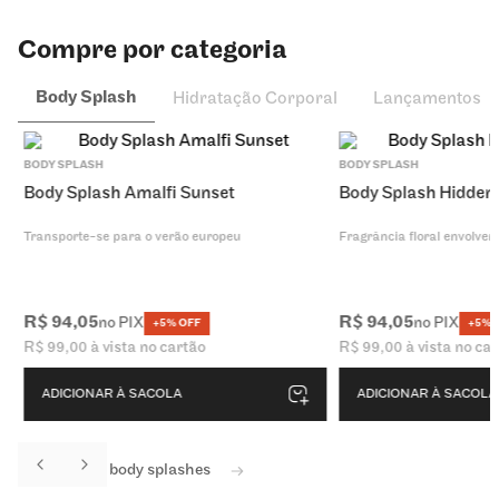
Compre por categoria
Body Splash
Hidratação Corporal
Lançamentos
BODY SPLASH
BODY SPLASH
Body Splash Amalfi Sunset
Body Splash Hidden
Transporte-se para o verão europeu
Fragrância floral envolvent
R$
94
,
05
R$
94
,
05
no PIX
no PIX
+5% OFF
+5% 
R$
99
,
00
à vista no cartão
R$
99
,
00
à vista no ca
ADICIONAR À SACOLA
ADICIONAR À SACOLA
Ver todos os body splashes