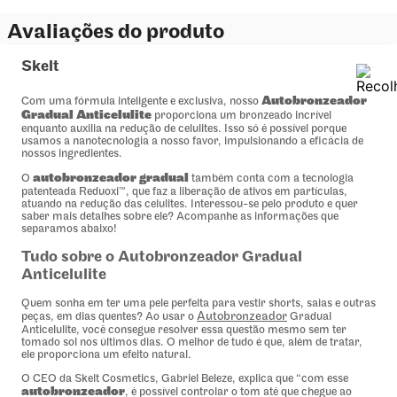
Avaliações do produto
Skelt
Autobronzeador
Com uma fórmula inteligente e exclusiva, nosso
Gradual Anticelulite
proporciona um bronzeado incrível
enquanto auxilia na redução de celulites. Isso só é possível porque
usamos a nanotecnologia a nosso favor, impulsionando a eficácia de
nossos ingredientes.
autobronzeador gradual
O
também conta com a tecnologia
patenteada Reduoxi™, que faz a liberação de ativos em partículas,
atuando na redução das celulites. Interessou-se pelo produto e quer
saber mais detalhes sobre ele? Acompanhe as informações que
separamos abaixo!
Tudo sobre o Autobronzeador Gradual
Anticelulite
Quem sonha em ter uma pele perfeita para vestir shorts, saias e outras
Autobronzeador
peças, em dias quentes? Ao usar o
Gradual
Anticelulite, você consegue resolver essa questão mesmo sem ter
tomado sol nos últimos dias. O melhor de tudo é que, além de tratar,
ele proporciona um efeito natural.
O CEO da Skelt Cosmetics, Gabriel Beleze, explica que “com esse
autobronzeador
, é possível controlar o tom até que chegue ao