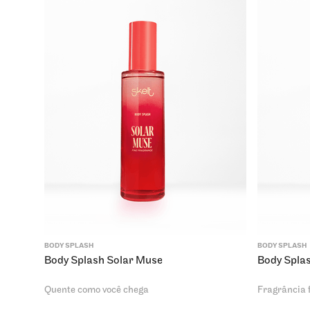
BODY SPLASH
BODY SPLASH
Body Splash Solar Muse
Body Spla
Quente como você chega
Fragrância f