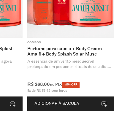
COMBOS
Splash +
Perfume para cabelo + Body Cream
Amalfi + Body Splash Solar Muse
, agora
A essência de um verão inesquecível,
prolongada em pequenos rituais do seu dia.
Este kit entrega perfumaria e tratamento.
R$
268
,
00
no PIX
+5% OFF
5
x de
R$
56
,
42
sem juros
ADICIONAR À SACOLA