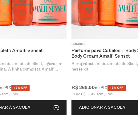
COMBOS
pleta Amalfi Sunset
Perfume para Cabelos + Body 
Body Cream Amalfi Sunset
a mais amada de Skelt, agora em
A fragrância mais amada de Skelt
ina. A linha completa Amalfi
nesse kit.
m ritual exclusivo. Perfumação,
profunda e fios radiantes e sem
R$
268
,
00
no PIX
no PIX
+5% OFF
+5% OFF
6
sem juros
5
x de
R$
56
,
42
sem juros
NAR À SACOLA
ADICIONAR À SACOLA