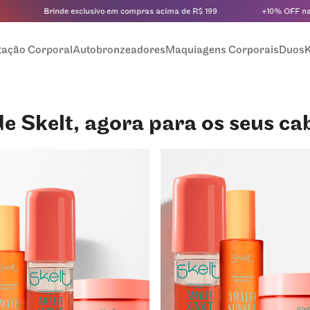
Brinde exclusivo em compras acima de R$ 199
+10% OFF na primeira
tação Corporal
Autobronzeadores
Maquiagens Corporais
Duos
K
e Skelt, agora para os seus ca