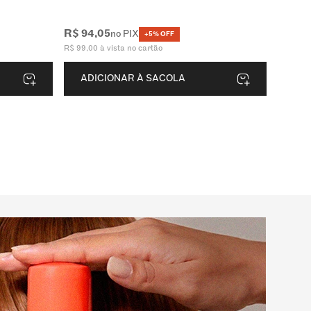
R$
94
,
05
no PIX
+5% OFF
R$
99
,
00
à vista no cartão
ADICIONAR À SACOLA