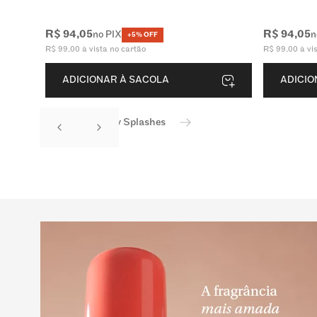
R$
94
,
05
R$
94
,
05
no PIX
n
+5% OFF
R$
99
,
00
à vista no cartão
R$
99
,
00
à vi
ADICIONAR À SACOLA
ADICIO
Ver todos os Body Splashes