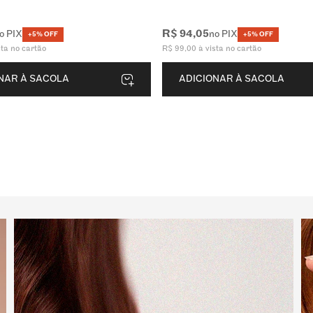
R$
94
,
05
o PIX
no PIX
+5% OFF
+5% OFF
sta no cartão
R$
99
,
00
à vista no cartão
NAR À SACOLA
ADICIONAR À SACOLA