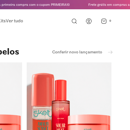
 compra com o cupom PRIMEIRA10
Frete grátis em compras a partir de 
its
Ver tudo
0
belos
Conferir novo lançamento