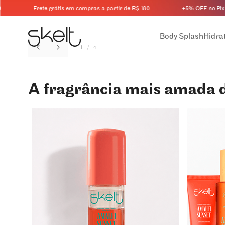
Frete grátis em compras a partir de R$ 180
+5% OFF no Pix
Body Splash
Hidra
1
/
4
Procurar produtos
A fragrância mais amada d