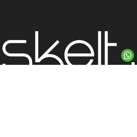
SKELT BEAUTY BRANDS S/A © 2026 Skelt – Todos os direitos
reservados. CNPJ: 38.290.785/0001-57
Sede: Rua Heitor Stockler de França, 396 – 23º Andar (salas 2306 e