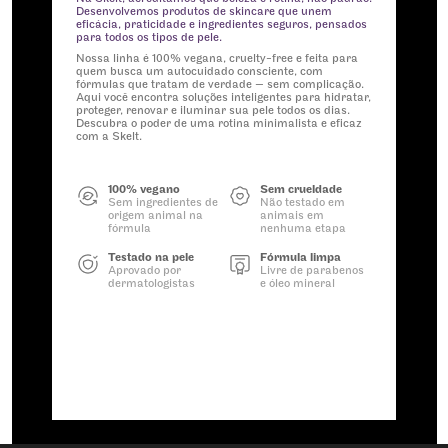
Desenvolvemos produtos de skincare que unem
eficácia, praticidade e ingredientes seguros, pensados
para todos os tipos de pele.
Nossa linha é 100% vegana, cruelty-free e feita para
quem busca um autocuidado consciente, com
fórmulas que tratam de verdade — sem complicação.
Aqui você encontra soluções inteligentes para hidratar,
proteger, renovar e iluminar sua pele todos os dias.
Descubra o poder de uma rotina minimalista e eficaz
com a Skelt.
100% vegano
Sem crueldade
Sem ingredientes de
Não testado em
origem animal na
animais em
fórmula
nenhuma etapa
Testado na pele
Fórmula limpa
Aprovado por
Livre de parabenos
dermatologistas
e óleo mineral