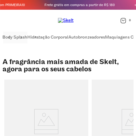
 PRIMEIRA10
Frete grátis em compras a partir de R$ 180
+5%
0
Body Splash
Hidratação Corporal
Autobronzeadores
Maquiagens Co
1
/
4
A fragrância mais amada de Skelt,
agora para os seus cabelos